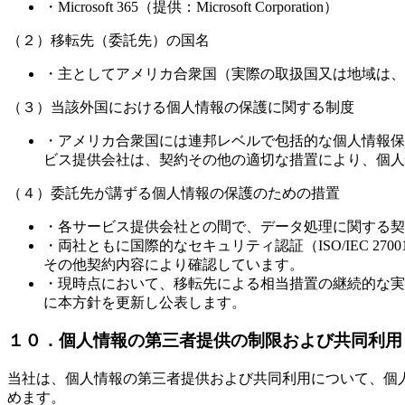
・Microsoft 365（提供：Microsoft Corporation）
（２）移転先（委託先）の国名
・主としてアメリカ合衆国（実際の取扱国又は地域は、
（３）当該外国における個人情報の保護に関する制度
・アメリカ合衆国には連邦レベルで包括的な個人情報保
ビス提供会社は、契約その他の適切な措置により、個人
（４）委託先が講ずる個人情報の保護のための措置
・各サービス提供会社との間で、データ処理に関する契
・両社ともに国際的なセキュリティ認証（ISO/IEC 27
その他契約内容により確認しています。
・現時点において、移転先による相当措置の継続的な実
に本方針を更新し公表します。
１０．個人情報の第三者提供の制限および共同利用
当社は、個人情報の第三者提供および共同利用について、個
めます。