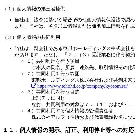
（１）個人情報の第三者提供
当社は、法令に基づく場合その他個人情報保護法で認め
また、当社は、匿名加工情報または仮名加工情報を作成
（２）個人情報の共同利用
当社は、親会社である東邦ホールディングス株式会社を
があります。ただし、「７．（３）受託業務に伴う契約
１）共同利用を行う項目
ご本人の氏名、所属、連絡先、取引情報その他
２）共同利用を行う範囲
東邦ホールディングス株式会社および共創未来
https://www.tohohd.co.jp/company/kyosomirai/
３）共同利用を行う目的
上記７．に同じ
なお、共同利用の対象は７．（１）および７．（
４）共同利用する個人情報の管理責任者
株式会社アルフ（住所および代表取締役名につ
１１．個人情報の開示、訂正、利用停止等への対応