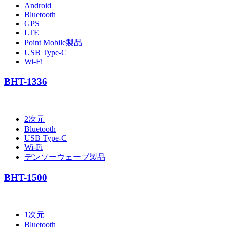
Android
Bluetooth
GPS
LTE
Point Mobile製品
USB Type-C
Wi-Fi
BHT-1336
2次元
Bluetooth
USB Type-C
Wi-Fi
デンソーウェーブ製品
BHT-1500
1次元
Bluetooth