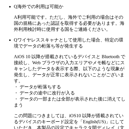
Q
海外での利用は可能か
A
利用可能です。ただし、海外でご利用の場合はその
国の規格にあった認証を取得する必要があります。海
外利用検討時に使用する国をご連絡ください。
Q
ワイヤレススキャナとして使用した場合、特定の環
境でデータの桁落ち等が発生する
A
iOS 10 以降が搭載されているデバイスと Bluetooth で
接続し、Web ブラウザの入力エリアやメモ帳などにス
キャンしたデータを表示する際、以下のような現象が
発生し、データが正常に表示されないことがございま
す。
・ データが桁落ちする
・ データの途中に改行が入る
・ データの一部または全部が表示された後に消えてし
まう
この問題につきましては、iOS10 以降が搭載されてい
るデバイスのキーボード設定を「English(US)」にして
いただき、本製品の設定でキャラクタ間ディレイ（文