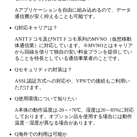
A
アプリケーションを自由に組み込めるので、データ
通信費が安く抑えることも可能です。
Q
対応キャリアは？
A
NTTドコモ及びNTTドコモ系列のMVNO（仮想移動
体通信業）に対応しています。※MVNOとはキャリア
から回線を借りて独自の安い料金プランを提供してい
ることを特長としている通信事業者のことです。
Q
セキュリティの対策は？
A
SSL認証方式への対応や、VPNでの接続もご利用い
ただけます。
Q
使用環境について知りたい
A
本体の動作温度は-20～+70℃、湿度は20～85%に対応
しております。オプション品を使用する場合には動作
温度・湿度が異なる場合があります。
Q
海外での利用は可能か