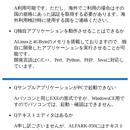
A
利用可能です。ただし、海外でご利用の場合はその
国の規格にあった認証を取得する必要があります。海
外利用検討時に使用する国をご連絡ください。
Q
独自アプリケーションを動作させることはできるか
A
Linuxと4GByteのメモリを搭載しておりますので、独
自に開発したアプリケーションを実行させることが可
能です。
開発言語はC/C++、Perl、Python、PHP、Javaに対応し
ています。
Q
サンプルアプリケーションがPCで起動できない
A
パソコンと同じEXEの形式ですが、WindowsCE用で
すのでパソコンでは、起動・確認はできません。
Q
テキストエディタはあるか
A
申し訳ございませんが、
ALF
ARK-950にはテキスト