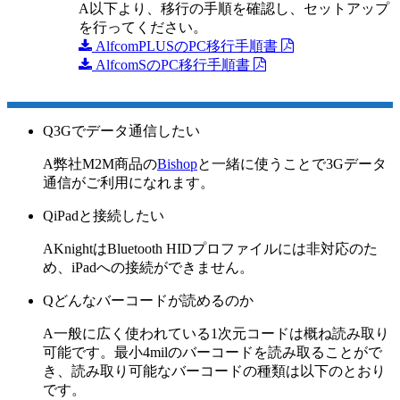
A
以下より、移行の手順を確認し、セットアップ
を行ってください。
AlfcomPLUSのPC移行手順書
AlfcomSのPC移行手順書
Q
3Gでデータ通信したい
A
弊社M2M商品の
Bishop
と一緒に使うことで3Gデータ
通信がご利用になれます。
Q
iPadと接続したい
A
KnightはBluetooth HIDプロファイルには非対応のた
め、iPadへの接続ができません。
Q
どんなバーコードが読めるのか
A
一般に広く使われている1次元コードは概ね読み取り
可能です。最小4milのバーコードを読み取ることがで
き、読み取り可能なバーコードの種類は以下のとおり
です。