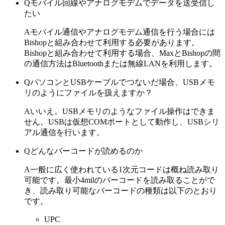
Q
モバイル回線やアナログモデムでデータを送受信し
たい
A
モバイル通信やアナログモデム通信を行う場合には
Bishopと組み合わせて利用する必要があります。
Bishopと組み合わせて利用する場合、MaxとBishopの間
の通信方法はBluetoothまたは無線LANを利用します。
Q
パソコンとUSBケーブルでつないだ場合、USBメモ
リのようにファイルを扱えますか？
A
いいえ。USBメモリのようなファイル操作はできま
せん。USBは仮想COMポートとして動作し、USBシリ
アル通信を行います。
Q
どんなバーコードが読めるのか
A
一般に広く使われている1次元コードは概ね読み取り
可能です。最小4milのバーコードを読み取ることがで
き、読み取り可能なバーコードの種類は以下のとおり
です。
UPC