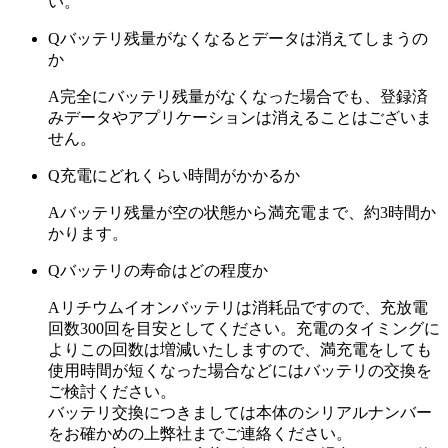
い。
Q
バッテリ残量がなくなるとデータは消えてしまうの
か
A
完全にバッテリ残量がなくなった場合でも、登録済
みデータやアプリケーションは消えることはございま
せん。
Q
充電にどれくらい時間がかかるか
A
バッテリ残量が空の状態から満充電まで、約3時間か
かります。
Q
バッテリの寿命はどの程度か
A
リチウムイオンバッテリは消耗品ですので、充放電
回数300回を目安としてください。充電のタイミングに
よりこの回数は増減いたしますので、満充電をしても
使用時間が短くなった場合などにはバッテリの交換を
ご検討ください。
バッテリ交換につきましては本体のシリアルナンバー
をお確かめの上弊社までご連絡ください。