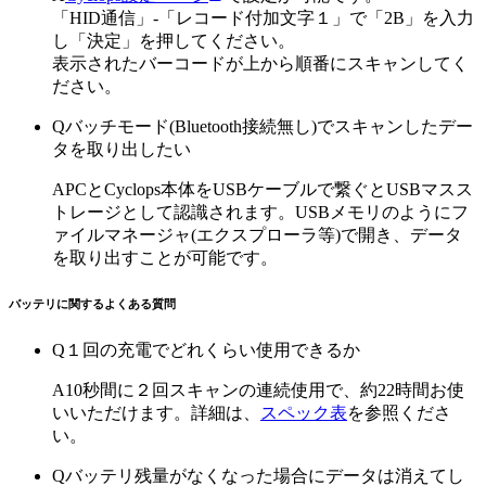
「HID通信」-「レコード付加文字１」で「2B」を入力
し「決定」を押してください。
表示されたバーコードが上から順番にスキャンしてく
ださい。
Q
バッチモード(Bluetooth接続無し)でスキャンしたデー
タを取り出したい
A
PCとCyclops本体をUSBケーブルで繋ぐとUSBマスス
トレージとして認識されます。USBメモリのようにフ
ァイルマネージャ(エクスプローラ等)で開き、データ
を取り出すことが可能です。
バッテリに関するよくある質問
Q
１回の充電でどれくらい使用できるか
A
10秒間に２回スキャンの連続使用で、約22時間お使
いいただけます。詳細は、
スペック表
を参照くださ
い。
Q
バッテリ残量がなくなった場合にデータは消えてし