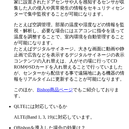
家に設置されたドアセンサや人を感知するセンサが収
集した人の侵入や異常発生の情報をセキュリティセン
ターで集中監視することが可能になります。
たとえば空調管理。部屋の温度や湿度などの情報を監
視・解析し、必要な場合にはエアコンに指令を送って
温度を調整することで、室内環境を自動管理すること
が可能になります。
たとえばデジタルサイネージ。大きな画面に動画や静
止画で広告などを表示するデジタルサイネージの表示
コンテンツの入れ替えは、人がその場に行ってCD
ROMやSDカードを入れ替えることで行っていました
が、センターから配信する事で遠隔地にある機器の情
報をリアルタイムに更新することが可能になります。
このほか、
Bishop商品ページ
でもご紹介しておりま
す。
Q
LTEには対応しているか
A
LTE(Band 1, 3, 19)に対応しています。
Q
Bishopを導入した場合の効果は？