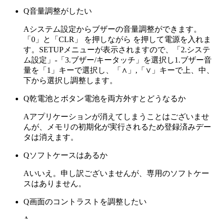
Q
音量調整がしたい
A
システム設定からブザーの音量調整ができます。
「0」と「CLR」 を押しながら を押して電源を入れま
す。SETUPメニューが表示されますので、「2.システ
ム設定」-「3.ブザー/キータッチ」を選択し1.ブザー音
量を「1」キーで選択し、「∧」,「∨」キーで上、中、
下から選択し調整します。
Q
乾電池とボタン電池を両方外すとどうなるか
A
アプリケーションが消えてしまうことはございませ
んが、メモリの初期化が実行されるため登録済みデー
タは消えます。
Q
ソフトケースはあるか
A
いいえ。申し訳ございませんが、専用のソフトケー
スはありません。
Q
画面のコントラストを調整したい