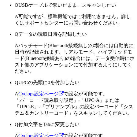
Q
USBケーブルで繋いだまま、スキャンしたい
A
可能ですが、標準機能ではご利用できません。詳し
くはサポートセンターにお問い合わせください。
Q
データの読取日時を記録したい
A
バッチモード(Bluetooth接続無し)の場合には自動的に
日時が記録されます。リアルモード、ハイブリッドモ
ード(Bluetooth接続あり)の場合には、データ受信時にホ
スト側のアプリケーションにて付加するようにしてく
ださい。
Q
UPCの先頭に0を付加したい
A
Cyclops設定ページ
で設定が可能です。
「バーコード読み取り設定」-「UPC-A」または
「UPC-E」-「プリアンブル」の設定バーコード「シス
テム＆カントリーコード」をスキャンしてください。
Q
付加文字をTabに変更したい
A
Cyclops設定ページ
で設定が可能です。