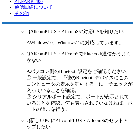
ALFARK-400
通信回線について
その他
Q
AlfcomPLUS・AlfcomSの対応OSを知りたい
A
Windows10、Windows11に対応しています。
Q
AlfcomPLUS・AlfcomSでBluetooth通信がうまく
かない
A
パソコン側のBluetooth設定をご確認ください。
① 一般設定で、「他のBluetoothデバイスにこの
コンピュータの表示を許可する」に チェックが
入っていることを確認。
② シリアルポート設定で、ポートが表示されて
いることを確認。何も表示されていなければ、ポ
ートの追加を行う。
Q
新しいPCにAlfcomPLUS・AlfcomSのセットア
ップしたい