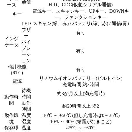
通信
HID、CDC(仮想シリアル通信)
ース
電源キー、スキャンキー、UPキー、DOWNキ
キー
ー、ファンクションキー
LED
スキャン(緑、赤) / バッテリ(緑、赤) / 通信(青)
ブザ
有り
ー
インジ
バイ
ケータ
ブレ
有り
ーシ
ョン
時計機能
有り
(RTC)
リチウムイオンバッテリー(ビルトイン)
電源
充電時間 約3時間
待機
約3か月以上(満充電時)
動作時
時間
間
動作
約20時間以上
※2
時間
動作環
温度
-10℃ ～ +50℃ (但し充電時は0～35℃)
境
湿度
10% ～ 90% (結露がなきこと)
保存環
温度
-25℃ ～ +60℃