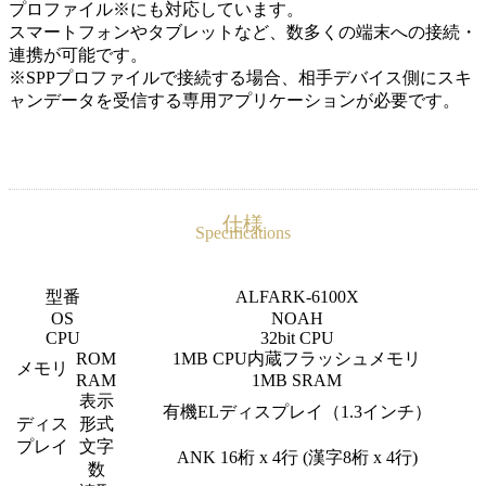
プロファイル※にも対応しています。
スマートフォンやタブレットなど、数多くの端末への接続・
連携が可能です。
※SPPプロファイルで接続する場合、相手デバイス側にスキ
ャンデータを受信する専用アプリケーションが必要です。
仕様
Specifications
型番
ALF
ARK-6100X
OS
NOAH
CPU
32bit CPU
ROM
1MB CPU内蔵フラッシュメモリ
メモリ
RAM
1MB SRAM
表示
有機ELディスプレイ（1.3インチ）
ディス
形式
プレイ
文字
ANK 16桁 x 4行 (漢字8桁 x 4行)
数