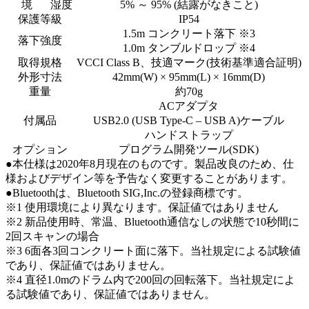
境
湿度
5% ～ 95% (結露がなきこと)
保護等級
IP54
1.5m コンクリート落下
※3
落下強度
1.0m タンブルドロップ
※4
取得規格
VCCI Class B、技適マーク(技術基準適合証明)
外形寸法
42mm(W) × 95mm(L) × 16mm(D)
重量
約70g
ACアダプタ
付属品
USB2.0 (USB Type-C – USB A)ケーブル
ハンドストラップ
オプション
プログラム開発ツール(SDK)
●本仕様は2020年8月現在のものです。製品改良のため、仕
様およびデザイン等を予告なく変更することがあります。
●Bluetoothは、Bluetooth SIG,Inc.の登録商標です。
※1 使用環境により異なります。保証値ではありません
※2 新品使用時、常温、Bluetooth通信なしの状態で10秒間に
2回スキャンの場合
※3 6面各3回コンクリート面に落下。当社規定による試験値
であり、保証値ではありません。
※4 直径1.0mのドラム内で200回の回転落下。当社規定によ
る試験値であり、保証値ではありません。