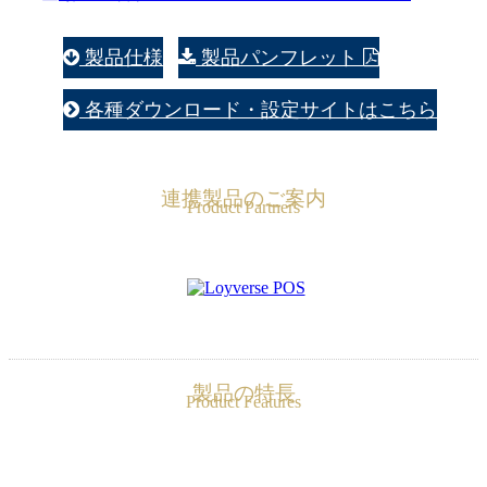
製品仕様
製品パンフレット
各種ダウンロード・設定サイトはこちら
連携製品のご案内
Product Partners
製品の特長
Product Features