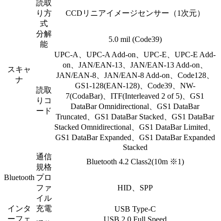
読取
り方
CCDリニアイメージセンサー（1次元）
式
分解
5.0 mil (Code39)
能
UPC-A、UPC-A Add-on、UPC-E、UPC-E Add-
on、JAN/EAN-13、JAN/EAN-13 Add-on、
スキャ
JAN/EAN-8、JAN/EAN-8 Add-on、Code128、
ナ
GS1-128(EAN-128)、Code39、NW-
読取
7(CodaBar)、ITF(Interleaved 2 of 5)、GS1
りコ
DataBar Omnidirectional、GS1 DataBar
ード
Truncated、GS1 DataBar Stacked、GS1 DataBar
Stacked Omnidirectional、GS1 DataBar Limited、
GS1 DataBar Expanded、GS1 DataBar Expanded
Stacked
通信
Bluetooth 4.2 Class2(10m
※1
)
規格
Bluetooth
プロ
ファ
HID、SPP
イル
インタ
充電
USB Type-C
ーフェ
USB 2.0 Full Speed