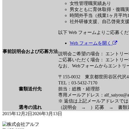
女性管理職実績あり
男女ともに育休取得・復職
時間外手当（残業1ヶ月平均1
社外研修支援、自己啓発支
以下 Web フォームよりご応募く
Web フォームを開く
事前説明会および応募方法
説明会ご希望の場合： エントリ
ご応募いただく場合： エントリ
なお、Webフォームからエント
〒155-0032 東京都世田谷区代沢4-4
TEL：03-5432-7170
書類送付先
担当：総務・経理部
専用メールアドレス：alf_saiyou@alf-n
※ 返信は上記メールアドレスで
選考の流れ
（説明会 → ）応募 → 書類選
2015年12月2日
2026年3月13日