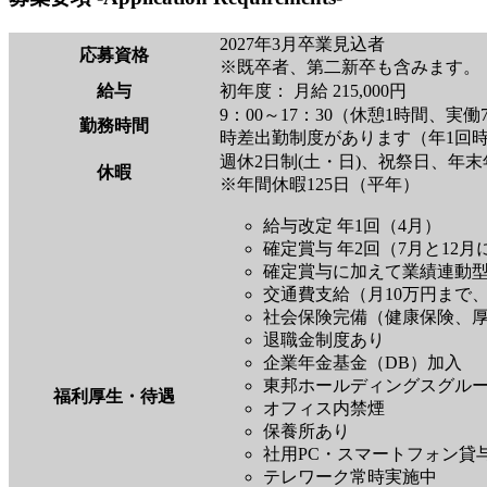
2027年3月卒業見込者
応募資格
※既卒者、第二新卒も含みます。
給与
初年度： 月給 215,000円
9：00～17：30（休憩1時間、実働
勤務時間
時差出勤制度があります（年1回時間
週休2日制(土・日)、祝祭日、年
休暇
※年間休暇125日（平年）
給与改定 年1回（4月）
確定賞与 年2回（7月と12
確定賞与に加えて業績連動
交通費支給（月10万円まで
社会保険完備（健康保険、
退職金制度あり
企業年金基金（DB）加入
東邦ホールディングスグル
福利厚生・待遇
オフィス内禁煙
保養所あり
社用PC・スマートフォン貸
テレワーク常時実施中