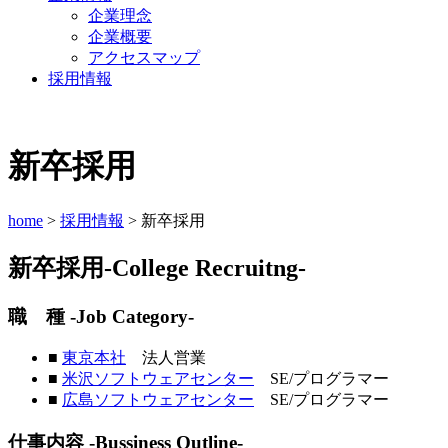
企業理念
企業概要
アクセスマップ
採用情報
新卒採用
home
>
採用情報
> 新卒採用
新卒採用
-College Recruitng-
職 種
-Job Category-
■
東京本社
法人営業
■
米沢ソフトウェアセンター
SE/プログラマー
■
広島ソフトウェアセンター
SE/プログラマー
仕事内容
-Bussiness Outline-