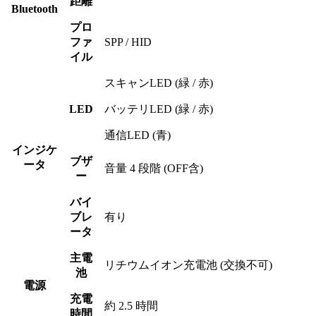
距離
Bluetooth
プロ
ファ
SPP / HID
イル
スキャンLED (緑 / 赤)
LED
バッテリLED (緑 / 赤)
通信LED (青)
インジケ
ブザ
ータ
音量 4 段階 (OFF含)
ー
バイ
ブレ
有り
ータ
主電
リチウムイオン充電池 (交換不可)
池
電源
充電
約 2.5 時間
時間