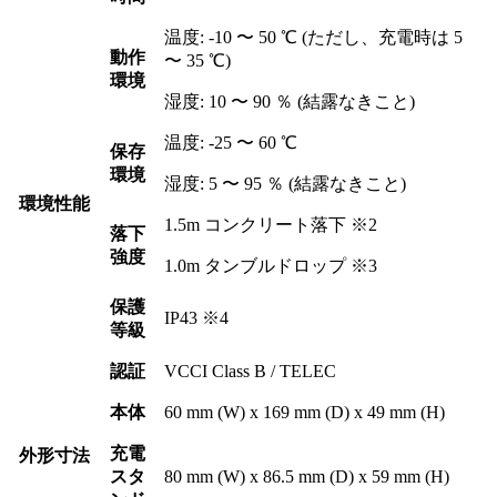
温度: -10 〜 50 ℃ (ただし、充電時は 5
動作
〜 35 ℃)
環境
湿度: 10 〜 90 ％ (結露なきこと)
温度: -25 〜 60 ℃
保存
環境
湿度: 5 〜 95 ％ (結露なきこと)
環境性能
1.5m コンクリート落下 ※2
落下
強度
1.0m タンブルドロップ ※3
保護
IP43 ※4
等級
認証
VCCI Class B / TELEC
本体
60 mm (W) x 169 mm (D) x 49 mm (H)
充電
外形寸法
スタ
80 mm (W) x 86.5 mm (D) x 59 mm (H)