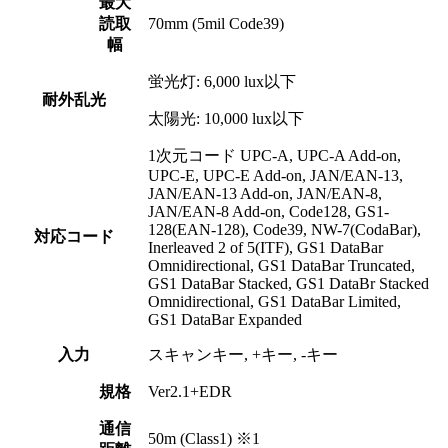
最大
読取
70mm (5mil Code39)
幅
蛍光灯: 6,000 lux以下
耐外乱光
太陽光: 10,000 lux以下
1次元コード UPC-A, UPC-A Add-on,
UPC-E, UPC-E Add-on, JAN/EAN-13,
JAN/EAN-13 Add-on, JAN/EAN-8,
JAN/EAN-8 Add-on, Code128, GS1-
128(EAN-128), Code39, NW-7(CodaBar),
対応コード
Inerleaved 2 of 5(ITF), GS1 DataBar
Omnidirectional, GS1 DataBar Truncated,
GS1 DataBar Stacked, GS1 DataBr Stacked
Omnidirectional, GS1 DataBar Limited,
GS1 DataBar Expanded
入力
スキャンキー, +キー, -キー
規格
Ver2.1+EDR
通信
50m (Class1) ※1